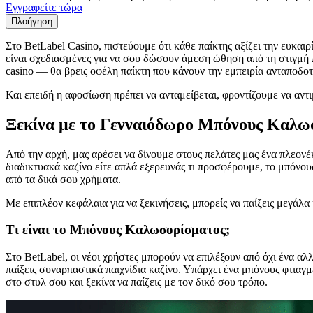
Εγγραφείτε τώρα
Πλοήγηση
Στο BetLabel Casino, πιστεύουμε ότι κάθε παίκτης αξίζει την ευκαι
είναι σχεδιασμένες για να σου δώσουν άμεση ώθηση από τη στιγμή 
casino — θα βρεις οφέλη παίκτη που κάνουν την εμπειρία ανταποδοτ
Και επειδή η αφοσίωση πρέπει να ανταμείβεται, φροντίζουμε να αντ
Ξεκίνα με το Γενναιόδωρο Μπόνους Καλω
Από την αρχή, μας αρέσει να δίνουμε στους πελάτες μας ένα πλεονέ
διαδικτυακά καζίνο είτε απλά εξερευνάς τι προσφέρουμε, το μπόνους
από τα δικά σου χρήματα.
Με επιπλέον κεφάλαια για να ξεκινήσεις, μπορείς να παίξεις μεγάλα
Τι είναι το Μπόνους Καλωσορίσματος;
Στο BetLabel, οι νέοι χρήστες μπορούν να επιλέξουν από όχι ένα α
παίξεις συναρπαστικά παιχνίδια καζίνο. Υπάρχει ένα μπόνους φτιαγμέ
στο στυλ σου και ξεκίνα να παίζεις με τον δικό σου τρόπο.