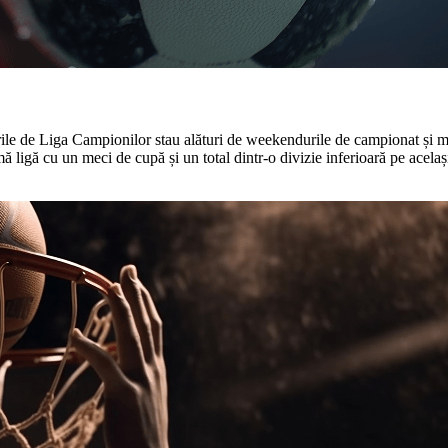
 Serile de Liga Campionilor stau alături de weekendurile de campionat și 
ă ligă cu un meci de cupă și un total dintr-o divizie inferioară pe acelaș