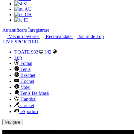
SI
AU
CH
IE
Autentificare
Înregistrare
Meciuri favorite
Recomandate
Jocuri de Top
LIVE
SPORTURI
TOATE
933
342
Top
Fotbal
Tenis
Baschet
Hochei
Volei
Tenis De Masă
Handbal
Cricket
eSporturi
Navigare