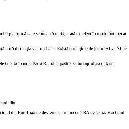
vrei o platformă care se încarcă rapid, arată excelent în modul întunecat
ață dacă distracția s-ar opri aici. Există o mulțime de jocuri AI vs AI pe
 tale; butoanele Pariu Rapid îți păstrează timing-ul ascuțit; iar
amul plin.
ariu total din EuroLiga de devreme cu un meci NBA de seară. Hocheiul