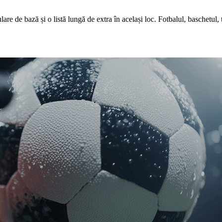
are de bază și o listă lungă de extra în același loc. Fotbalul, baschetul, 