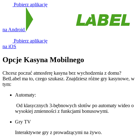
Pobierz aplikację
na Android
Pobierz aplikację
na iOS
Opcje Kasyna Mobilnego
Chcesz poczuć atmosferę kasyna bez wychodzenia z domu?
BetLabel ma to, czego szukasz. Znajdziesz różne gry kasynowe, w
tym:
Automaty:
Od klasycznych 3-bębnowych slotów po automaty wideo o
wysokiej zmienności z funkcjami bonusowymi.
Gry TV
Interaktywne gry z prowadzącymi na żywo.