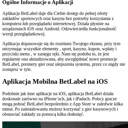
Ogólne Informacje o Aplikacji
Aplikacja BetLabel daje dla Ciebie dostęp do pełnej oferty
zakładów sportowych oraz kasyna bez potrzeby korzystania z
komputera lub przeglądarki internetowej. Działa płynnie na
urządzeniach iOS oraz Android. Odzwierciedla funkcjonalność
wersji przeglądarkowej.
Aplikacja dopasowuje się do rozmiaru Twojego ekranu, przy tym
utrzymując wszystkie elementy , sport, kasyno, kupon, wpłaty i
przyciski menu , w zasięgu ręki. Nam się podoba to, że jest
regularnie ona aktualizowana, aby uwzględniać nowe promocje
BetLabel, premiery gier oraz ulepszenia systemu, przez co nigdy nie
zostajesz w tyle.
Aplikacja Mobilna BetLabel na iOS
Podobnie jak inne aplikacje na iOS, aplikacja BetLabel działa
doskonale zarówno na iPhone’ach, jak i iPadach. Polscy gracze
mogą pobrać BetLabel bezpośrednio z App Store w zaledwie kilka
minut. Po zainstalowaniu możesz korzystać z gier kasynowych i
obstawiać zakłady za pomocą kilku dotknięć.