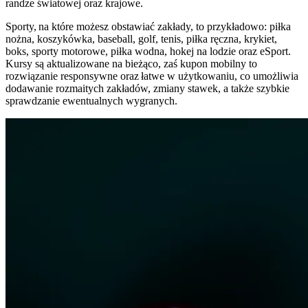
randze światowej oraz krajowe.
Sporty, na które możesz obstawiać zakłady, to przykładowo: piłka
nożna, koszykówka, baseball, golf, tenis, piłka ręczna, krykiet,
boks, sporty motorowe, piłka wodna, hokej na lodzie oraz eSport.
Kursy są aktualizowane na bieżąco, zaś kupon mobilny to
rozwiązanie responsywne oraz łatwe w użytkowaniu, co umożliwia
dodawanie rozmaitych zakładów, zmiany stawek, a także szybkie
sprawdzanie ewentualnych wygranych.