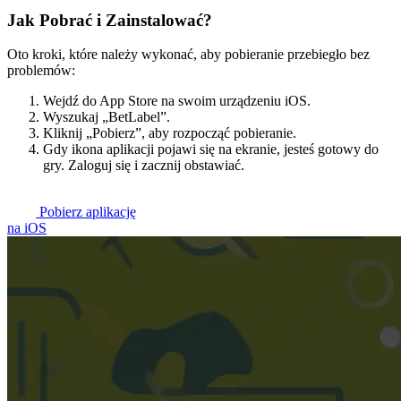
Jak Pobrać i Zainstalować?
Oto kroki, które należy wykonać, aby pobieranie przebiegło bez
problemów:
Wejdź do App Store na swoim urządzeniu iOS.
Wyszukaj „BetLabel”.
Kliknij „Pobierz”, aby rozpocząć pobieranie.
Gdy ikona aplikacji pojawi się na ekranie, jesteś gotowy do
gry. Zaloguj się i zacznij obstawiać.
Pobierz aplikację
na iOS