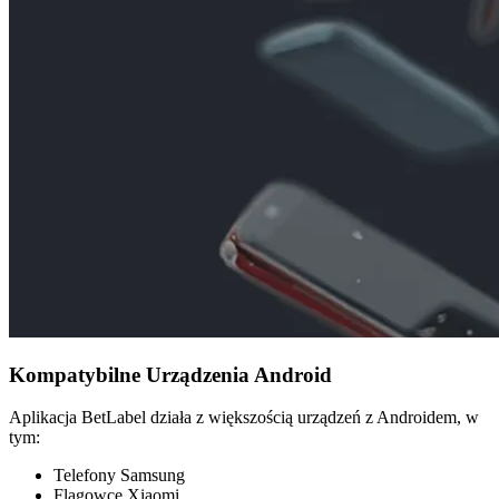
Kompatybilne Urządzenia Android
Aplikacja BetLabel działa z większością urządzeń z Androidem, w
tym:
Telefony Samsung
Flagowce Xiaomi