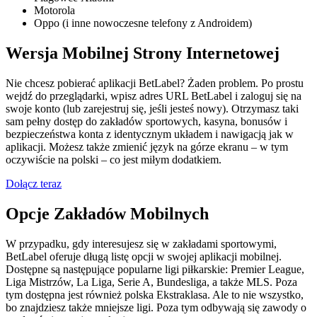
Motorola
Oppo (i inne nowoczesne telefony z Androidem)
Wersja Mobilnej Strony Internetowej
Nie chcesz pobierać aplikacji BetLabel? Żaden problem. Po prostu
wejdź do przeglądarki, wpisz adres URL BetLabel i zaloguj się na
swoje konto (lub zarejestruj się, jeśli jesteś nowy). Otrzymasz taki
sam pełny dostęp do zakładów sportowych, kasyna, bonusów i
bezpieczeństwa konta z identycznym układem i nawigacją jak w
aplikacji. Możesz także zmienić język na górze ekranu – w tym
oczywiście na polski – co jest miłym dodatkiem.
Dołącz teraz
Opcje Zakładów Mobilnych
W przypadku, gdy interesujesz się w zakładami sportowymi,
BetLabel oferuje długą listę opcji w swojej aplikacji mobilnej.
Dostępne są następujące popularne ligi piłkarskie: Premier League,
Liga Mistrzów, La Liga, Serie A, Bundesliga, a także MLS. Poza
tym dostępna jest również polska Ekstraklasa. Ale to nie wszystko,
bo znajdziesz także mniejsze ligi. Poza tym odbywają się zawody o