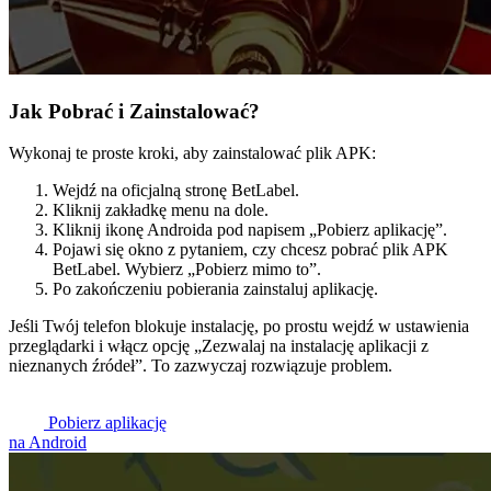
Jak Pobrać i Zainstalować?
Wykonaj te proste kroki, aby zainstalować plik APK:
Wejdź na oficjalną stronę BetLabel.
Kliknij zakładkę menu na dole.
Kliknij ikonę Androida pod napisem „Pobierz aplikację”.
Pojawi się okno z pytaniem, czy chcesz pobrać plik APK
BetLabel. Wybierz „Pobierz mimo to”.
Po zakończeniu pobierania zainstaluj aplikację.
Jeśli Twój telefon blokuje instalację, po prostu wejdź w ustawienia
przeglądarki i włącz opcję „Zezwalaj na instalację aplikacji z
nieznanych źródeł”. To zazwyczaj rozwiązuje problem.
Pobierz aplikację
na Android