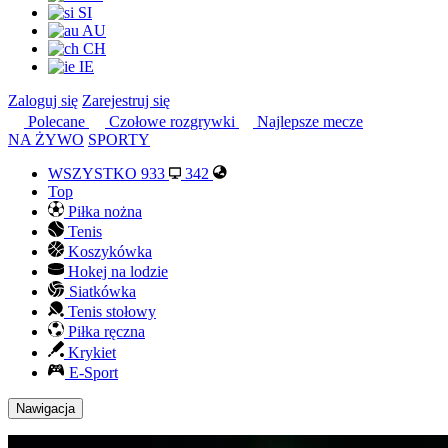
SI
AU
CH
IE
Zaloguj się
Zarejestruj się
Polecane
Czołowe rozgrywki
Najlepsze mecze
NA ŻYWO
SPORTY
WSZYSTKO
933
342
Top
Piłka nożna
Tenis
Koszykówka
Hokej na lodzie
Siatkówka
Tenis stołowy
Piłka ręczna
Krykiet
E-Sport
Nawigacja