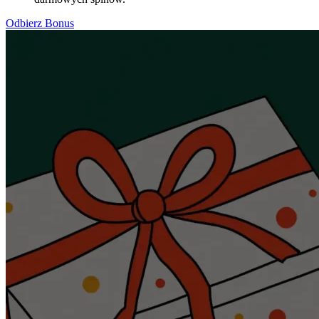
Odbierz Bonus