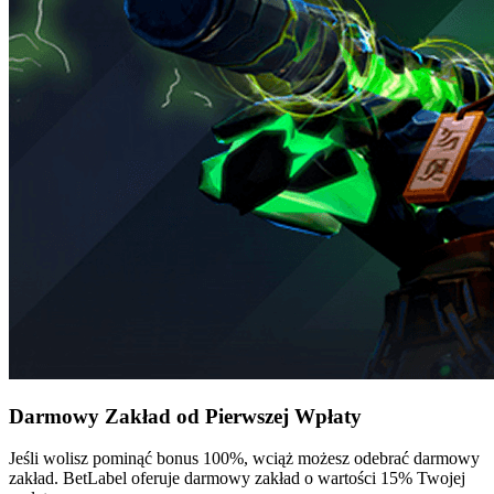
Darmowy Zakład od Pierwszej Wpłaty
Jeśli wolisz pominąć bonus 100%, wciąż możesz odebrać darmowy
zakład. BetLabel oferuje darmowy zakład o wartości 15% Twojej