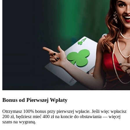
Bonus od Pierwszej Wpłaty
Otrzymasz 100% bonus przy pierwszej wpłacie. Jeśli więc wpłacisz
200 zł, będziesz mieć 400 zł na koncie do obstawiania — więcej
szans na wygraną.