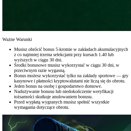
Ważne Warunki
Musisz obrócić bonus 5-krotnie w zakładach akumulacyjnych
z co najmniej trzema selekcjami przy kursach 1.40 lub
wyższych w ciągu 30 dni.
Środki bonusowe musisz wykorzystać w ciągu 30 dni, w
przeciwnym razie wygasną.
Bonus możesz wykorzystać tylko na zakłady sportowe — gry
kasynowe i płatności kryptowalutami nie liczą się do obrotu.
Jeden bonus na osobę i gospodarstwo domowe.
Nadużywanie bonusu lub niedokończenie weryfikacji
tożsamości skutkuje anulowaniem bonusu.
Przed wypłatą wygranych musisz spełnić wszystkie
wymagania dotyczące obrotu.