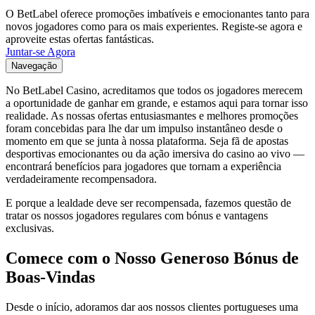
O BetLabel oferece promoções imbatíveis e emocionantes tanto para
novos jogadores como para os mais experientes. Registe-se agora e
aproveite estas ofertas fantásticas.
Juntar-se Agora
Navegação
No BetLabel Casino, acreditamos que todos os jogadores merecem
a oportunidade de ganhar em grande, e estamos aqui para tornar isso
realidade. As nossas ofertas entusiasmantes e melhores promoções
foram concebidas para lhe dar um impulso instantâneo desde o
momento em que se junta à nossa plataforma. Seja fã de apostas
desportivas emocionantes ou da ação imersiva do casino ao vivo —
encontrará benefícios para jogadores que tornam a experiência
verdadeiramente recompensadora.
E porque a lealdade deve ser recompensada, fazemos questão de
tratar os nossos jogadores regulares com bónus e vantagens
exclusivas.
Comece com o Nosso Generoso Bónus de
Boas-Vindas
Desde o início, adoramos dar aos nossos clientes portugueses uma