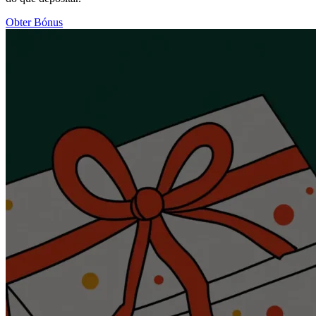
Obter Bónus