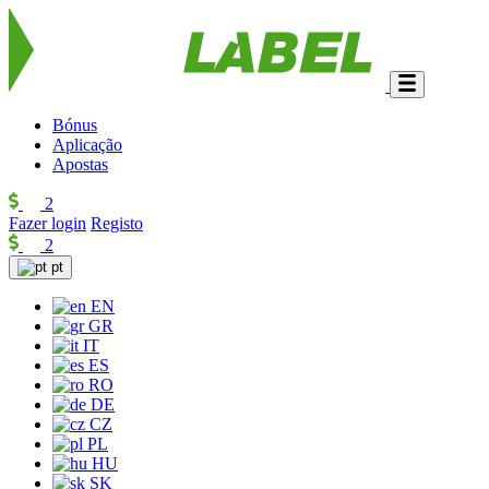
Bónus
Aplicação
Apostas
2
Fazer login
Registo
2
pt
EN
GR
IT
ES
RO
DE
CZ
PL
HU
SK