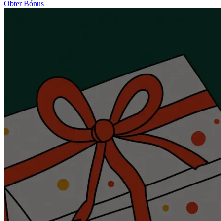
Obter Bónus