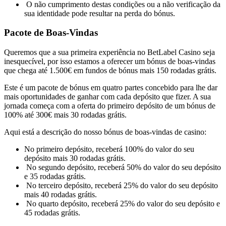
O não cumprimento destas condições ou a não verificação da
sua identidade pode resultar na perda do bónus.
Pacote de Boas-Vindas
Queremos que a sua primeira experiência no BetLabel Casino seja
inesquecível, por isso estamos a oferecer um bónus de boas-vindas
que chega até 1.500€ em fundos de bónus mais 150 rodadas grátis.
Este é um pacote de bónus em quatro partes concebido para lhe dar
mais oportunidades de ganhar com cada depósito que fizer. A sua
jornada começa com a oferta do primeiro depósito de um bónus de
100% até 300€ mais 30 rodadas grátis.
Aqui está a descrição do nosso bónus de boas-vindas de casino:
No primeiro depósito, receberá 100% do valor do seu
depósito mais 30 rodadas grátis.
No segundo depósito, receberá 50% do valor do seu depósito
e 35 rodadas grátis.
No terceiro depósito, receberá 25% do valor do seu depósito
mais 40 rodadas grátis.
No quarto depósito, receberá 25% do valor do seu depósito e
45 rodadas grátis.