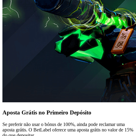
Aposta Grátis no Primeiro Depósito
Se preferir não usar o bónus de 100%, ainda pode reclamar uma
aposta grátis. O BetLabel oferece uma aposta grátis no valor de 15%
do que depositar.