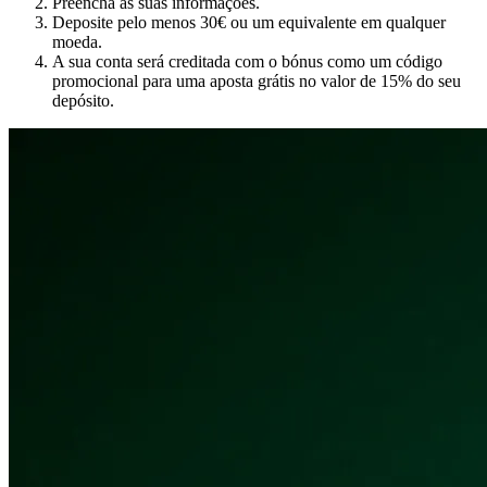
Preencha as suas informações.
Deposite pelo menos 30€ ou um equivalente em qualquer
moeda.
A sua conta será creditada com o bónus como um código
promocional para uma aposta grátis no valor de 15% do seu
depósito.