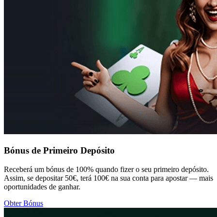
Bónus de Primeiro Depósito
Receberá um bónus de 100% quando fizer o seu primeiro depósito.
Assim, se depositar 50€, terá 100€ na sua conta para apostar — mais
oportunidades de ganhar.
Obter Bónus