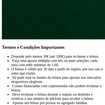
Termos e Condições Importantes
Deposite pelo menos 30€ (até 100€) para reclamar o bónus.
Faça uma aposta múltipla com três ou mais seleções, cada
uma com odds mínimas de 1.60.
O bónus é válido por 30 dias a partir do registo, por isso use-o
antes que expire.
Só pode usar os fundos do bónus para apostar nos mercados
desportivos elegíveis.
Contas financiadas com criptomoedas não podem reclamar o
bónus.
Deve reclamar o bónus durante o registo ou depósito e
verificar o seu número de telefone para receber o bónus.
Apenas um bónus por pessoa ou agregado familiar.