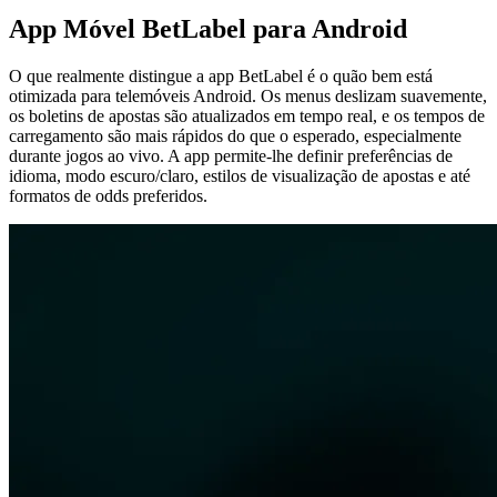
App Móvel BetLabel para Android
O que realmente distingue a app BetLabel é o quão bem está
otimizada para telemóveis Android. Os menus deslizam suavemente,
os boletins de apostas são atualizados em tempo real, e os tempos de
carregamento são mais rápidos do que o esperado, especialmente
durante jogos ao vivo. A app permite-lhe definir preferências de
idioma, modo escuro/claro, estilos de visualização de apostas e até
formatos de odds preferidos.