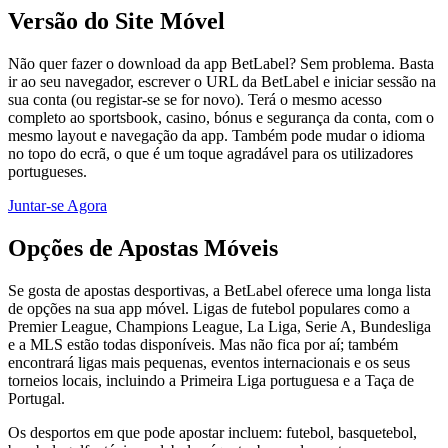
Versão do Site Móvel
Não quer fazer o download da app BetLabel? Sem problema. Basta
ir ao seu navegador, escrever o URL da BetLabel e iniciar sessão na
sua conta (ou registar-se se for novo). Terá o mesmo acesso
completo ao sportsbook, casino, bónus e segurança da conta, com o
mesmo layout e navegação da app. Também pode mudar o idioma
no topo do ecrã, o que é um toque agradável para os utilizadores
portugueses.
Juntar-se Agora
Opções de Apostas Móveis
Se gosta de apostas desportivas, a BetLabel oferece uma longa lista
de opções na sua app móvel. Ligas de futebol populares como a
Premier League, Champions League, La Liga, Serie A, Bundesliga
e a MLS estão todas disponíveis. Mas não fica por aí; também
encontrará ligas mais pequenas, eventos internacionais e os seus
torneios locais, incluindo a Primeira Liga portuguesa e a Taça de
Portugal.
Os desportos em que pode apostar incluem: futebol, basquetebol,