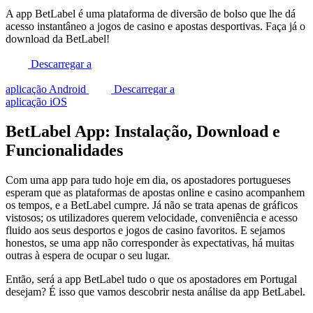
A app BetLabel é uma plataforma de diversão de bolso que lhe dá
acesso instantâneo a jogos de casino e apostas desportivas. Faça já o
download da BetLabel!
Descarregar a
aplicação Android
Descarregar a
aplicação iOS
BetLabel App: Instalação, Download e
Funcionalidades
Com uma app para tudo hoje em dia, os apostadores portugueses
esperam que as plataformas de apostas online e casino acompanhem
os tempos, e a BetLabel cumpre. Já não se trata apenas de gráficos
vistosos; os utilizadores querem velocidade, conveniência e acesso
fluido aos seus desportos e jogos de casino favoritos. E sejamos
honestos, se uma app não corresponder às expectativas, há muitas
outras à espera de ocupar o seu lugar.
Então, será a app BetLabel tudo o que os apostadores em Portugal
desejam? É isso que vamos descobrir nesta análise da app BetLabel.