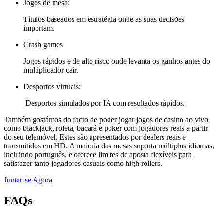
Jogos de mesa:
Títulos baseados em estratégia onde as suas decisões
importam.
Crash games
Jogos rápidos e de alto risco onde levanta os ganhos antes do
multiplicador cair.
Desportos virtuais:
Desportos simulados por IA com resultados rápidos.
Também gostámos do facto de poder jogar jogos de casino ao vivo
como blackjack, roleta, bacará e poker com jogadores reais a partir
do seu telemóvel. Estes são apresentados por dealers reais e
transmitidos em HD. A maioria das mesas suporta múltiplos idiomas,
incluindo português, e oferece limites de aposta flexíveis para
satisfazer tanto jogadores casuais como high rollers.
Juntar-se Agora
FAQs