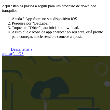
Aqui estão os passos a seguir para um processo de download
tranquilo:
Aceda à App Store no seu dispositivo iOS.
Pesquise por “BetLabel.”
Toque em “Obter” para iniciar o download.
Assim que o ícone da app aparecer no seu ecrã, está pronto
para começar. Inicie sessão e comece a apostar.
Descarregar a
aplicação iOS